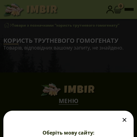
0
Товари з позначками “користь трутневого гомогенату”
КОРИСТЬ ТРУТНЕВОГО ГОМОГЕНАТУ
Товарів, відповідних вашому запиту, не знайдено.
МЕНЮ
Продукція
Переваги
Відгуки
Оберіть мову сайту:
Корисне