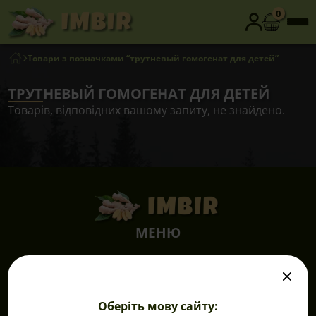
0
Товари з позначками “трутневый гомогенат для детей”
ТРУТНЕВЫЙ ГОМОГЕНАТ ДЛЯ ДЕТЕЙ
Товарів, відповідних вашому запиту, не знайдено.
МЕНЮ
Продукція
Переваги
Відгуки
Оберіть мову сайту:
Корисне