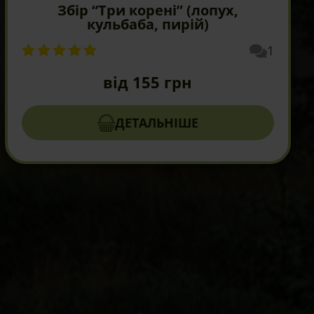
Збір “Три корені” (лопух,
кульбаба, пирій)
1
від
155
грн
ДЕТАЛЬНІШЕ
Цей
товар
має
кілька
варіантів.
Параметри
можна
вибрати
на