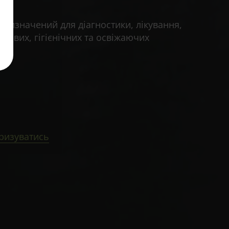
призначений для діагностики, лікування,
дових, гігієнічних та освіжаючих
ризуватись