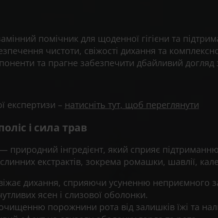
амінний помічник для щоденної гігієни та підтрим
езпечення чистоти, свіжості дихання та комплекс
мпоненти та прагне забезпечити дбайливий догляд 
ої експертизи –
натисніть тут, щоб переглянути
оліс і сила трав
— природний інгредієнт, який сприяє підтриманню
линних екстрактів, зокрема ромашки, шавлії, кале
віжає дихання, сприяючи усуненню неприємного з
утливих ясен і слизової оболонки.
чищенню порожнини рота від залишків їжі та нал