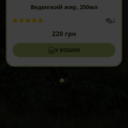
Ведмежий жир, 250мл
2
220
грн
У КОШИК