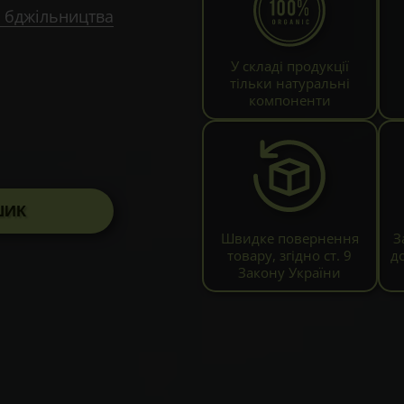
 бджільництва
У складі продукції
тільки натуральні
компоненти
ШИК
Швидке повернення
З
товару, згідно ст. 9
д
Закону України