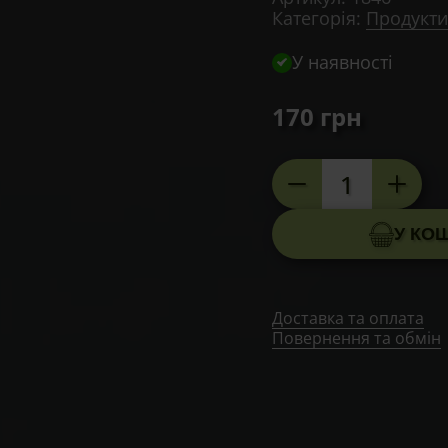
Категорія:
Продукти
У наявності
170
грн
Фітоспрей
з
прополісом
У КО
кількість
Доставка та оплата
Повернення та обмін