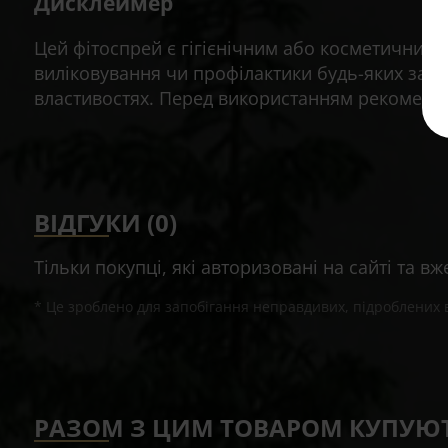
Дисклеймер
Цей фітоспрей є гігієнічним або косметичним 
виліковування чи профілактики будь-яких захв
властивостях. Перед використанням рекомендує
ВІДГУКИ (0)
Тільки покупці, які авторизовані на сайті та в
* Це зроблено для запобігання неправдивих, підроблених ві
РАЗОМ З ЦИМ ТОВАРОМ КУПУЮ