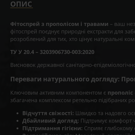
ОПИС
Фітоспрей з прополісом і травами
– ваш нез
фітоспрей поєднує природні екстракти для заб
розроблений для тих, хто цінує натуральні ко
ТУ У 20.4 – 3203906730-003:2020
Висновок державної санітарно-епідеміологічн
Переваги натурального догляду: Проп
Ключовим активним компонентом є
прополіс
збагачена комплексом ретельно підібраних рос
Відчуття свіжості:
Швидко та надовго ос
Дбайливий догляд:
Підтримує комфорт ч
Підтримання гігієни:
Сприяє глибокому о