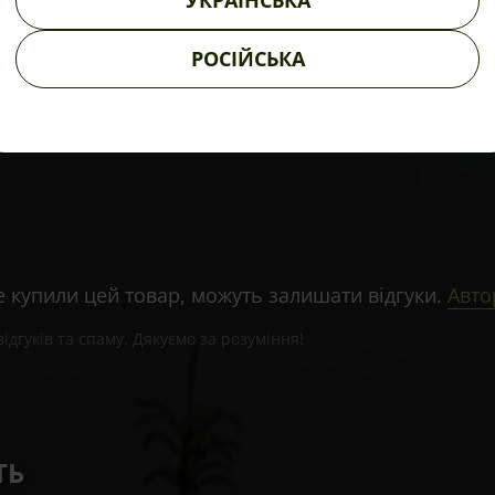
УКРАЇНСЬКА
засобом і не є лікарським препаратом. Продукт не 
РОСІЙСЬКА
орювань. Ефект продукту ґрунтується на його догля
ться консультація спеціаліста.
же купили цей товар, можуть залишати відгуки.
Авто
дгуків та спаму. Дякуємо за розуміння!
ТЬ