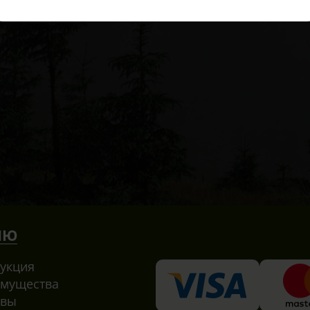
НЮ
укция
мущества
ывы