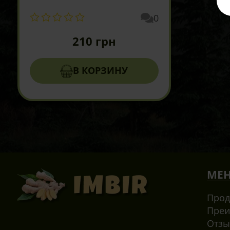
0
210
грн
В КОРЗИНУ
МЕ
Прод
Преи
Отз