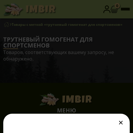
0
Товары с меткой «трутневый гомогенат для спортсменов»
ТРУТНЕВЫЙ ГОМОГЕНАТ ДЛЯ
СПОРТСМЕНОВ
Товаров, соответствующих вашему запросу, не
обнаружено.
МЕНЮ
Продукция
Преимущества