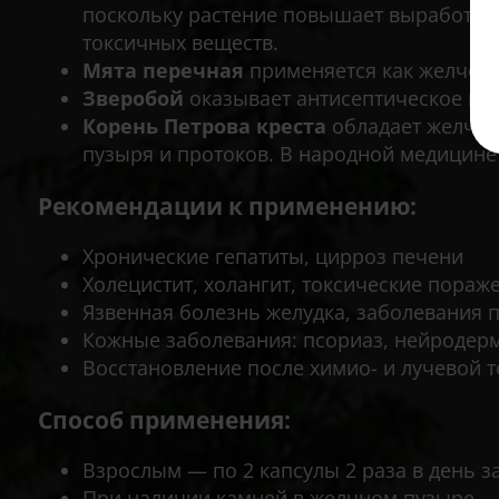
поскольку растение повышает выработку
токсичных веществ.
Мята перечная
применяется как желчего
Зверобой
оказывает антисептическое и 
Корень Петрова креста
обладает желчег
пузыря и протоков. В народной медицине 
Рекомендации к применению:
Хронические гепатиты, цирроз печени
Холецистит, холангит, токсические пораж
Язвенная болезнь желудка, заболевания 
Кожные заболевания: псориаз, нейродерм
Восстановление после химио- и лучевой 
Способ применения:
Взрослым — по 2 капсулы 2 раза в день за
При наличии камней в желчном пузыре — п