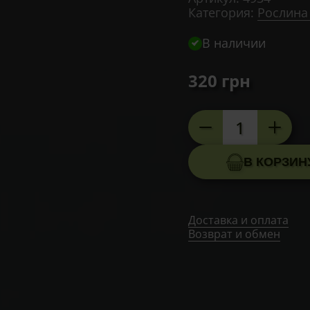
Категория:
Рослина
В наличии
320
грн
Количество
товара
Гепатовит
В КОРЗИН
для
печени,
60
Доставка и оплата
капсул
Возврат и обмен