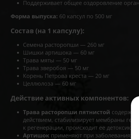
Поддерживает общее оздоровление орга
Форма выпуска:
60 капсул по 500 мг
Состав (на 1 капсулу):
Семена расторопши — 260 мг
Шишки артишока — 60 мг
Трава мяты — 50 мг
Трава зверобоя — 50 мг
Корень Петрова креста — 20 мг
Целлюлоза — 60 мг
Действие активных компонентов:
Трава расторопши пятнистой
содержит 
действием, стабилизирует мембраны гепа
к регенерации, происходит ее детоксикац
Артишок
применяют при заболеваниях пе