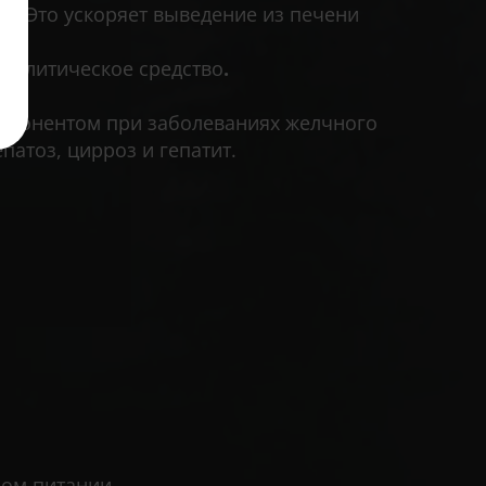
. Это ускоряет выведение из печени
змолитическое средство
.
омпонентом при заболеваниях желчного
патоз, цирроз и гепатит.
ном питании.