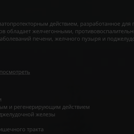
атопротекторным действием, разработанное для п
ов обладает желчегонными, противовоспалитель
заболеваний печени, желчного пузыря и поджелу
 посмотреть
и
ным и регенерирующим действием
оджелудочной железы
ишечного тракта