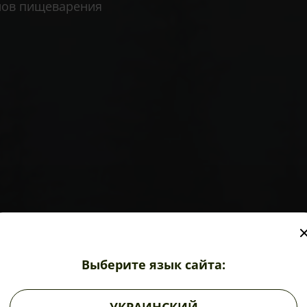
нов пищеварения
силимарин, восстанавливает и защищает клетки п
Выберите язык сайта:
тоцитов. Гепатоциты становятся менее уязвимыми
ия.
чени и почек, в частности при гепатите, желчнока