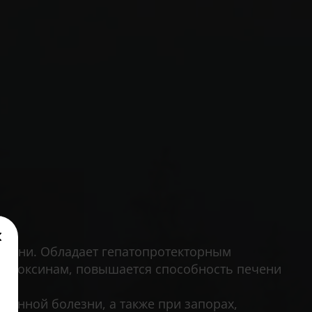
ечени. Обладает гепатопротекторным
 к токсинам, повышается способность печени
менной болезни, а также при запорах,