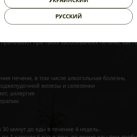
УКРАИНСКИЙ
 желчи и обладает мощным желчегонным действием
РУССКИЙ
нное, мочегонное, противовоспалительное и спа
противовоспалительное действие.
онным свойством, что делает его эффективным к
принимают при таких заболеваниях печени, как ге
ения печени, в том числе алкогольная болезнь
поджелудочной железы и селезенки
ит, аллергия
терапии
 30 минут до еды в течение 4 недель.
о 1 капсуле 6 раз в день во время еды при дроб