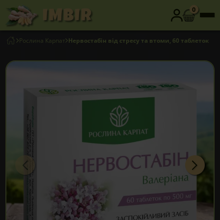
0
Рослина Карпат
Нервостабін від стресу та втоми, 60 таблеток