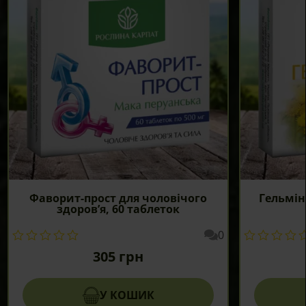
товару
Фаворит-прост для чоловічого
Гельмін
здоров’я, 60 таблеток
0
305
грн
У КОШИК