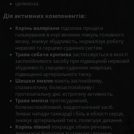
целюлоза.
Дія активних компонентів:
Корінь валеріани
підсилює процеси
гальмування в корі великих півкуль головного
мозку, знижує збудливість, нормалізує роботу
нервовӧ та серцево-судинної систем.
Трава собача кропива
застосовується в якості
заспокійливого засобу при підвищеній̆ нервовій
збудливості, серцево-судинних неврозах,
підвищенні артеріального тиску.
Шишки хмелю
мають заспокійливу,
спазмолітину, болезаспокійливу і
протизапальну дію, естрогену активність.
Трава меліси
протисудомний,
болезаспокійливий, кардіотонічний засіб.
Знімає напади тахікардії̈ і біль в області серця,
знижує артеріальний тиск, полегшує дихання.
Корінь півонії
покращує обмін речовин,
допомагає боротися зі стресом і втомою,