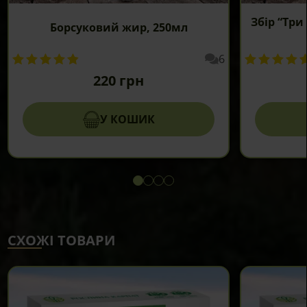
Збір “Три
Борсуковий жир, 250мл
6
220
грн
У КОШИК
Цей
товар
має
кілька
варіантів.
СХОЖІ ТОВАРИ
Параметри
можна
вибрати
на
сторінці