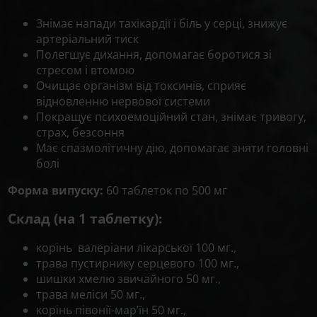
Знімає напади тахікардії і біль у серці, знижує
артеріальний тиск
Полегшує дихання, допомагає боротися зі
стресом і втомою
Очищає організм від токсинів, сприяє
відновленню нервової системи
Покращує психоемоційний стан, знімає тривогу,
страх, безсоння
Має спазмолітичну дію, допомагає зняти головні
болі
Форма випуску:
60 таблеток по 500 мг
Склад (на 1 таблетку):
корінь валеріани лікарської 100 мг.,
трава пустирнику серцевого 100 мг.,
шишки хмелю звичайного 50 мг.,
трава меліси 50 мг.,
корінь півонії-мар’їн 50 мг.,