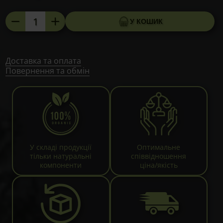
Нервостабін
У КОШИК
від
стресу
та
втоми,
Доставка та оплата
Повернення та обмін
60
таблеток
кількість
У складі продукції
Оптимальне
тільки натуральні
співвідношення
компоненти
ціна/якість