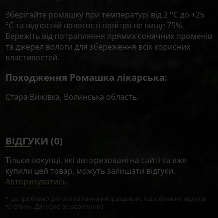
Зберігайте ромашку при температурі від 2 °C до +25
°C та відносній вологості повітря не вище 75%.
Бережіть від потрапляння прямих сонячних променів
та джерел вологи для збереження всіх корисних
властивостей.
Походження Ромашка лікарська:
Стара Вижівка, Волинська область.
ВІДГУКИ (0)
Тільки покупці, які авторизовані на сайті та вже
купили цей товар, можуть залишати відгуки.
Авторизуватись
* Це зроблено для запобігання неправдивих, підроблених відгуків
та спаму. Дякуємо за розуміння!