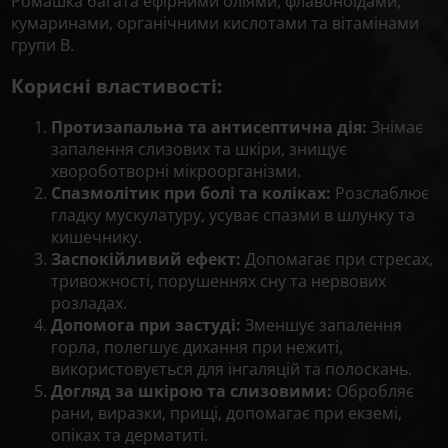
Ромашка багата ефірними оліями, флавоноїдами,
кумаринами, органічними кислотами та вітамінами
групи B.
Корисні властивості:
Протизапальна та антисептична дія:
Знімає
запалення слизових та шкіри, знищує
хвороботворні мікроорганізми.
Спазмолітик при болі та коліках:
Розслаблює
гладку мускулатуру, усуває спазми в шлунку та
кишечнику.
Заспокійливий ефект:
Допомагає при стресах,
тривожності, порушеннях сну та нервових
розладах.
Допомога при застуді:
Зменшує запалення
горла, полегшує дихання при нежиті,
використовується для інгаляцій та полоскань.
Догляд за шкірою та слизовими:
Обробляє
рани, виразки, прищі, допомагає при екземі,
опіках та дерматиті.