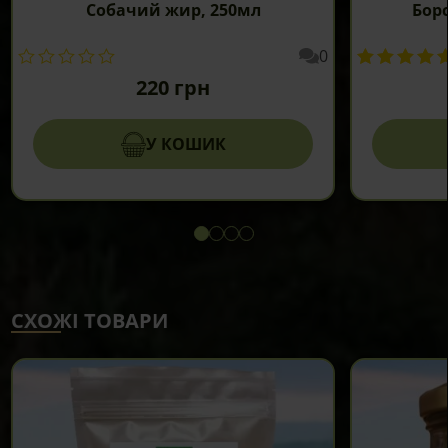
Собачий жир, 250мл
Бор
0
220
грн
У КОШИК
СХОЖІ ТОВАРИ