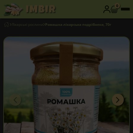
0
Лікарські рослини
Ромашка лікарська подрібнена, 70г