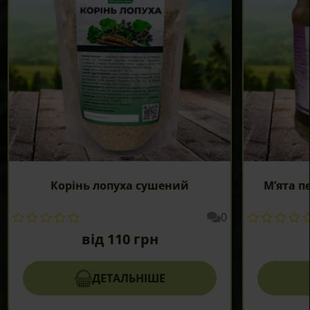
Корінь лопуха сушений
М’ята п
0
від
110
грн
ДЕТАЛЬНІШЕ