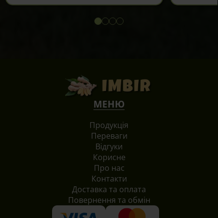
Цей
товар
має
кілька
варіантів.
Параметри
можна
вибрати
на
МЕНЮ
сторінці
товару
Продукція
Переваги
Відгуки
Корисне
Про нас
Контакти
Доставка та оплата
Повернення та обмін