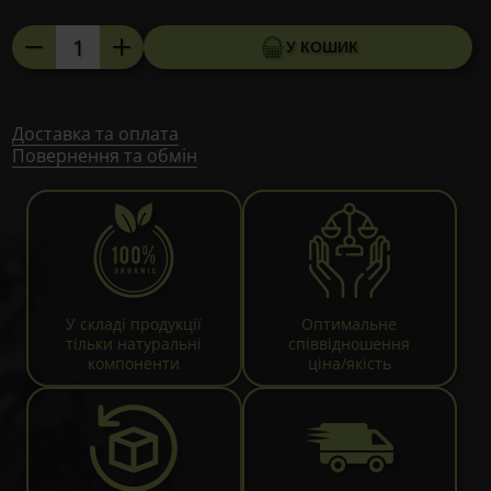
Ромашка
У КОШИК
лікарська
подрібнена,
70г
кількість
Доставка та оплата
Повернення та обмін
У складі продукції
Оптимальне
тільки натуральні
співвідношення
компоненти
ціна/якість