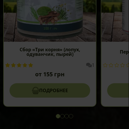
Сбор «Три корня» (лопух,
Пер
одуванчик, пырей)
1
от
155
грн
ПОДРОБНЕЕ
Этот
товар
имеет
несколько