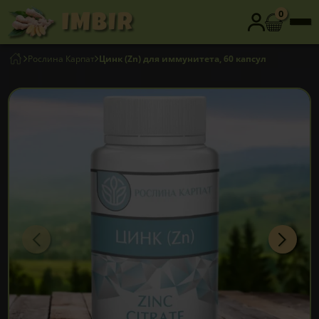
0
Рослина Карпат
Цинк (Zn) для иммунитета, 60 капсул