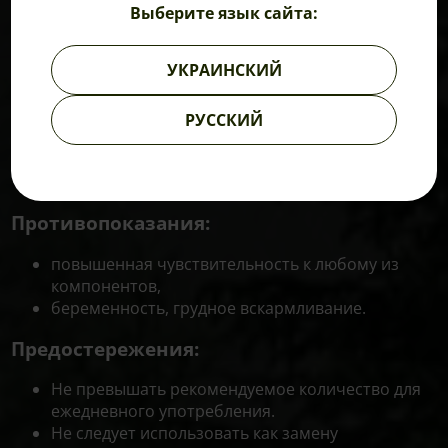
Выберите язык сайта:
Способ применения:
УКРАИНСКИЙ
Взрослым и детям в возрасте от 13 лет — по 1-2
капсулы в сутки во время еды, запивая
достаточным количеством воды.
РУССКИЙ
Курс приема — 1 месяц.
Перед применением рекомендуется
проконсультироваться с врачом.
Противопоказания:
повышенная чувствительность к любому из
компонентов,
беременность, грудное вскармливание.
Предостережения:
Не превышать рекомендуемое количество для
ежедневного употребления.
Не следует использовать как замену