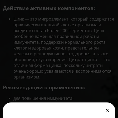
Действие активных компонентов:
Цинк — это микроэлемент, который содержится
практически в каждой клетке организма и
входит в состав более 200 ферментов. Цинк
особенно важен для правильной работы
иммунитета, поддержки нормального роста
клеток и здоровья кожи, предстательной
железы и репродуктивного здоровья, а также
обоняния, вкуса и зрения. Цитрат цинка — это
отличная форма цинка, поскольку цитраты
очень хорошо усваиваются и воспринимаются
организмом.
Рекомендации к применению:
для повышения иммунитета;
для защиты от прогрессирования возрастных
заболеваний: остеоартрита, остеопороза и
разрушения сетчатки глаз.