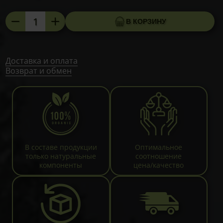
Количество
В КОРЗИНУ
товара
Цинк
(Zn)
для
Доставка и оплата
Возврат и обмен
иммунитета,
60
капсул
В составе продукции
Оптимальное
только натуральные
соотношение
компоненты
цена/качество