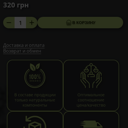
320
грн
Количество
В КОРЗИНУ
товара
Климаксин
для
облегчения
Доставка и оплата
Возврат и обмен
симптомов
климакса,
60
таблеток
В составе продукции
Оптимальное
только натуральные
соотношение
компоненты
цена/качество