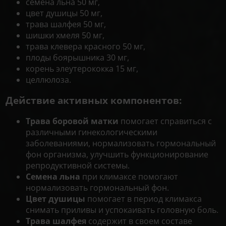
семена льна 50 мг,
цвет душицы 50 мг,
трава шалфея 50 мг,
шишки хмеля 50 мг,
трава клевера красного 50 мг,
плоды боярышника 30 мг,
корень элеутерококка 15 мг,
целлюлоза.
Действие активных компонентов:
Трава боровой матки
помогает справиться с
различными гинекологическими
заболеваниями, нормализовать гормональный
фон организма, улучшить функционирование
репродуктивной системы.
Семена льна
при климаксе помогают
нормализовать гормональный фон.
Цвет душицы
помогает в период климакса
снимать приливы и успокаивать головную боль.
Трава шалфея
содержит в своем составе