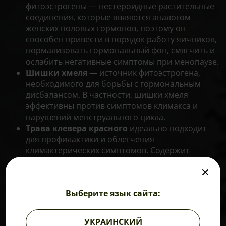
фитоэстрогены — нестероидные растительные
соединения, которые являются аналогом
женских половых гормонов, поэтому он
способен привести в порядок работу яичников,
нормализовать гормональный фон, смягчить и
ослабить негативные симптомы при менопаузе.
Шишки хмеля
— источник фитоэстрогена,
необходимого для борьбы с гормональным
дисбалансом. В частности, шишки хмеля
эффективны против симптомов климакса и
нарушений менструального цикла.
Трава клевера красного
идеально подходит
для профилактики и облегчения
климактерических симптомов. Содержит
высокую концентрацию фитоэстрогенов,
которые положительно влияют на
гормональный фон, регулируют менструальный
Выберите язык сайта:
цикл, корректируют баланс стероидных
гормонов, устраняют психоэмоциональные и
вегетососудистые нарушения, ослабляют
УКРАИНСКИЙ