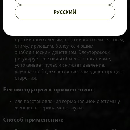
приливы, улучшают память и настроение,
устраняют нарушения сна.
РУССКИЙ
Плоды боярышника
нормализуют давление и
уменьшают потоотделение при климаксе.
Корень элеутерококка
обладает
возбуждающим, регенерирующим,
противоопухолевым, противовоспалительным,
стимулирующим, болеутоляющим,
анаболическим действием. Элеутерококк
регулирует все виды обмена в организме,
успокаивает пульс и снижает давление,
улучшает общее состояние, замедляет процесс
старения.
Рекомендации к применению:
для восстановления гормональной системы у
женщин в период менопаузы.
Способ применения: