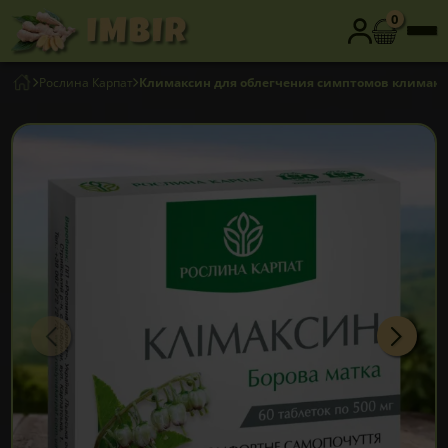
0
Рослина Карпат
Климаксин для облегчения симптомов климакса