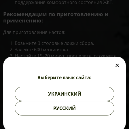
поддержания комфортного состояния ЖКТ.
Рекомендации по приготовлению и
применению:
Для приготовления настоя:
Возьмите 3 столовые ложки сбора.
Залейте 600 мл кипятка.
Настойте 15–20 минут, процедите, отожмите
остатки.
Принимайте по 200 мл тёплого настоя трижды в
день после еды.
Выберите язык сайта:
Перед употреблением настой следует взбалтывать.
УКРАИНСКИЙ
Состав:
РУССКИЙ
Цветки ромашки — 50%;
Трава зверобоя — 30%;
Листья мяты перечной — 20%.