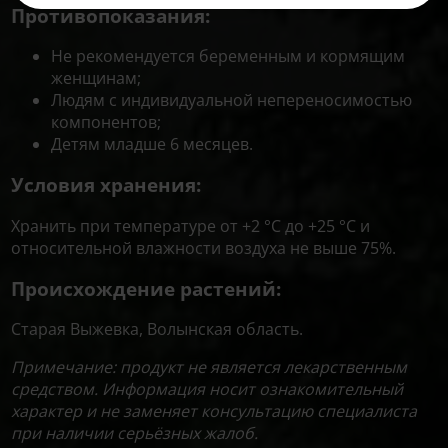
Противопоказания:
Не рекомендуется беременным и кормящим
женщинам;
Людям с индивидуальной непереносимостью
компонентов;
Детям младше 6 месяцев.
Условия хранения:
Хранить при температуре от +2 °C до +25 °C и
относительной влажности воздуха не выше 75%.
Происхождение растений:
Старая Выжевка, Волынская область.
Примечание: продукт не является лекарственным
средством. Информация носит ознакомительный
характер и не заменяет консультацию специалиста
при наличии серьёзных жалоб.