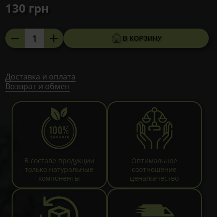
130
грн
Количество
В КОРЗИНУ
товара
Сбор
ЖКТ
(ромашка,
Доставка и оплата
Возврат и обмен
зверобой,
мята
перечная),
80г
В составе продукции
Оптимальное
только натуральные
соотношение
компоненты
цена/качество