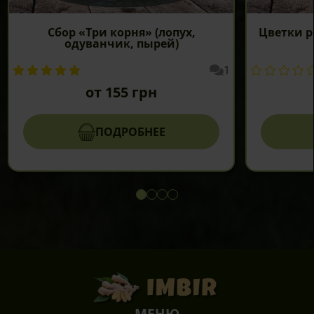
Сбор «Три корня» (лопух,
Цветки 
одуванчик, пырей)
1
от
155
грн
ПОДРОБНЕЕ
Этот
товар
имеет
несколько
вариаций.
Опции
можно
выбрать
на
МЕНЮ